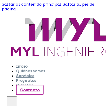
Saltar al contenido principal
Saltar al pie de
página
Inicio
Quiénes somos
Servicios
Proyectos
Clientes
Contacto