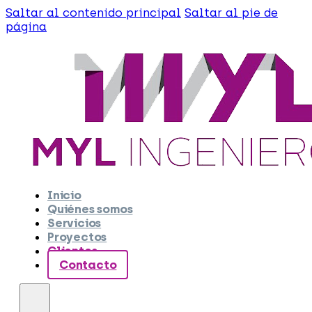
Saltar al contenido principal
Saltar al pie de
página
Inicio
Quiénes somos
Servicios
Proyectos
Clientes
Contacto